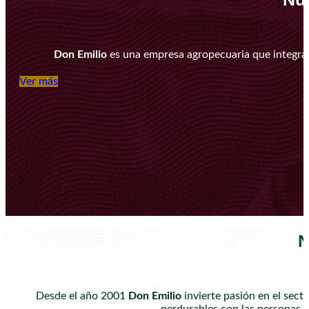
Don Emilio
es una empresa agropecuaria que integra l
Ver más
N
Desde el año 2001
Don Emilio
invierte pasión en el sec