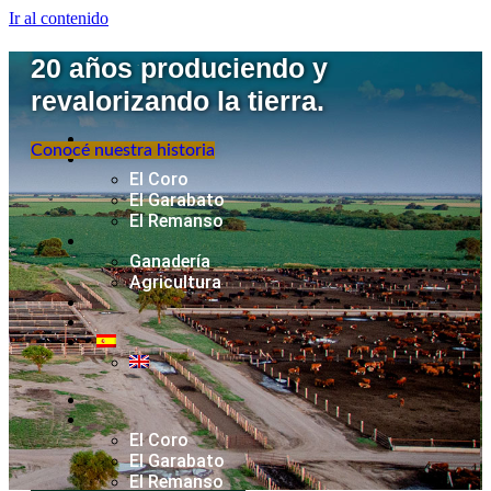
Ir al contenido
20 años produciendo y
revalorizando la tierra.
Conocé nuestra historia
El Coro
El Garabato
El Remanso
Ganadería
Agricultura
El Coro
El Garabato
El Remanso